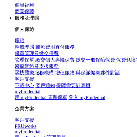
僱員福利
商業保障
服務及理賠
個人保險
理賠
輕鬆理賠
醫療費用直付服務
保單管理及繳交保費
管理保單
繳交個人壽險保費
繳交一般保險保費
保費兌換
醫療網絡及支援服務
尋找醫療服務機構
增值服務
與保誠健康夥伴對話
客戶支援
下載中心
客戶通知
保障需要計算機
myPrudential
用 myPrudential 管理保單
登入 myPrudential
企業方案
客戶支援
PRUworks
myPrudential