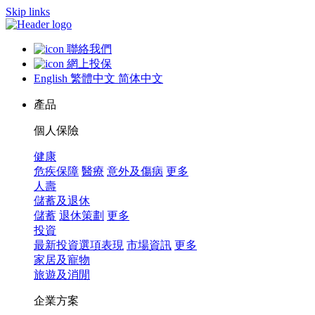
Skip links
聯絡我們
網上投保
English
繁體中文
简体中文
產品
個人保險
健康
危疾保障
醫療
意外及傷病
更多
人壽
儲蓄及退休
儲蓄
退休策劃
更多
投資
最新投資選項表現
市場資訊
更多
家居及寵物
旅遊及消閒
企業方案