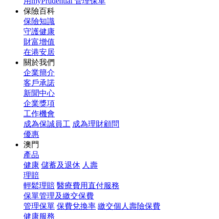
用myPrudential 管理保單
保險百科
保險知識
守護健康
財富增值
在港安居
關於我們
企業簡介
客戶承諾
新聞中心
企業獎項
工作機會
成為保誠員工
成為理財顧問
優惠
澳門
產品
健康
儲蓄及退休
人壽
理賠
輕鬆理賠
醫療費用直付服務
保單管理及繳交保費
管理保單
保費兌換率
繳交個人壽險保費
健康服務